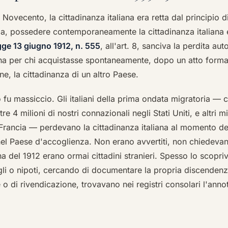
 Novecento, la cittadinanza italiana era retta dal principio d
ma, possedere contemporaneamente la cittadinanza italiana e
ge 13 giugno 1912, n. 555
, all'art. 8, sanciva la perdita au
iana per chi acquistasse spontaneamente, dopo un atto formal
ne, la cittadinanza di un altro Paese.
o fu massiccio. Gli italiani della prima ondata migratoria — ch
e 4 milioni di nostri connazionali negli Stati Uniti, e altri mi
 Francia — perdevano la cittadinanza italiana al momento del
nel Paese d'accoglienza. Non erano avvertiti, non chiedeva
ana del 1912 erano ormai cittadini stranieri. Spesso lo scopr
gli o nipoti, cercando di documentare la propria discendenza
e o di rivendicazione, trovavano nei registri consolari l'anno