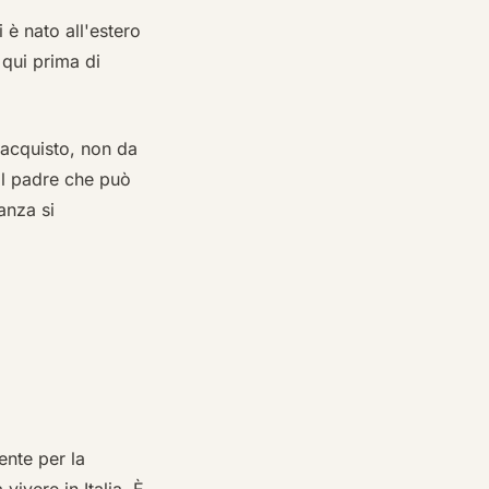
i è nato all'estero
 qui prima di
iacquisto, non da
 il padre che può
anza si
nte per la