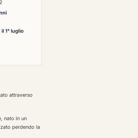
92
nni
 il 1° luglio
tato attraverso
, nato in un
izzato perdendo la