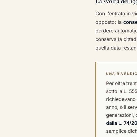
La svolta del 19
Con l'entrata in v
opposto: la
conse
perdere automatic
conserva la cittad
quella data restan
UNA RIVENDI
Per oltre tren
sotto la L. 55
richiedevano s
anno, o il ser
generazioni, 
dalla L. 74/2
semplice dich