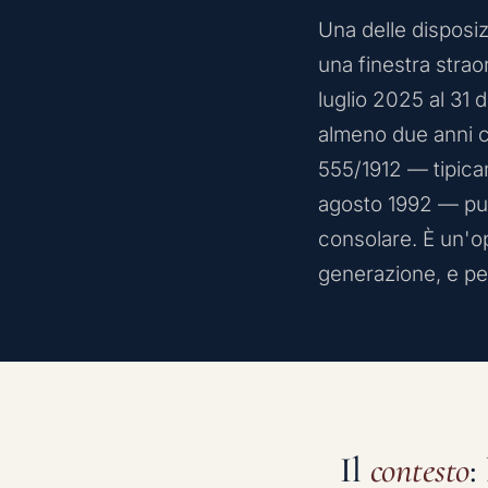
Una delle disposi
una finestra straor
luglio 2025 al 31 d
almeno due anni co
555/1912 — tipicam
agosto 1992 — può
consolare. È un'opp
generazione, e per 
Il
contesto
: