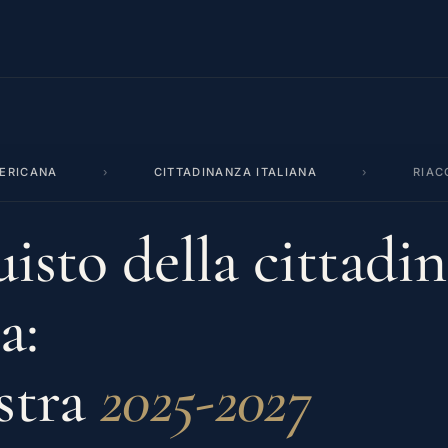
ERICANA
›
CITTADINANZA ITALIANA
›
RIAC
isto della cittadi
a:
estra
2025-2027