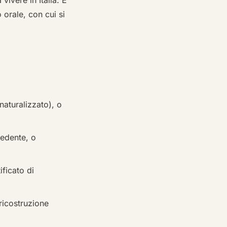
 vivere in Italia. È
 orale, con cui si
 naturalizzato), o
hiedente, o
ificato di
a ricostruzione