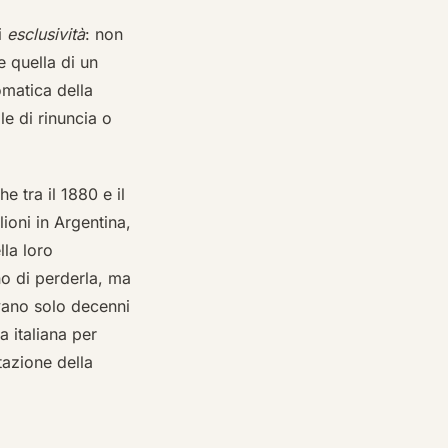
i
esclusività
: non
 quella di un
tomatica della
e di rinuncia o
e tra il 1880 e il
lioni in Argentina,
la loro
no di perderla, ma
ivano solo decenni
 italiana per
tazione della