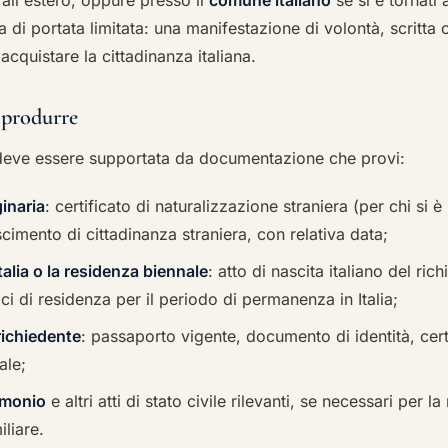
all'estero, oppure presso il
comune italiano
se si è tornati a
 di portata limitata: una manifestazione di volontà, scritta o
iacquistare la cittadinanza italiana.
 produrre
deve essere supportata da documentazione che provi:
ginaria
: certificato di naturalizzazione straniera (per chi si è
scimento di cittadinanza straniera, con relativa data;
Italia o la residenza biennale
: atto di nascita italiano del ric
rici di residenza per il periodo di permanenza in Italia;
 richiedente
: passaporto vigente, documento di identità, cert
ale;
imonio
e altri atti di stato civile rilevanti, se necessari per l
iliare.