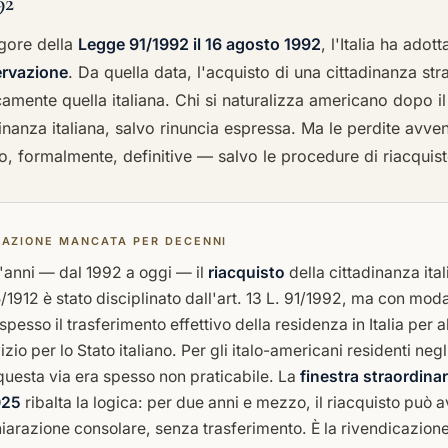
92
igore della
Legge 91/1992 il 16 agosto 1992
, l'Italia ha adott
rvazione
. Da quella data, l'acquisto di una cittadinanza st
amente quella italiana. Chi si naturalizza americano dopo i
inanza italiana, salvo rinuncia espressa. Ma le perdite avv
o, formalmente, definitive — salvo le procedure di riacquist
CAZIONE MANCATA PER DECENNI
t'anni — dal 1992 a oggi — il
riacquisto
della cittadinanza ita
5/1912 è stato disciplinato dall'art. 13 L. 91/1992, ma con moda
pesso il trasferimento effettivo della residenza in Italia per
vizio per lo Stato italiano. Per gli italo-americani residenti ne
questa via era spesso non praticabile. La
finestra straordinar
025
ribalta la logica: per due anni e mezzo, il riacquisto può 
iarazione consolare, senza trasferimento. È la rivendicazione