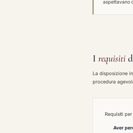
aspettavano 
I
requisiti
de
La disposizione i
procedura agevola
Requisiti per
Aver per