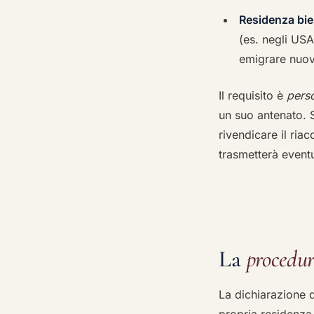
Residenza bien
(es. negli USA 
emigrare nuo
Il requisito è
pers
un suo antenato. S
rivendicare il ria
trasmetterà eventu
La
procedu
La dichiarazione d