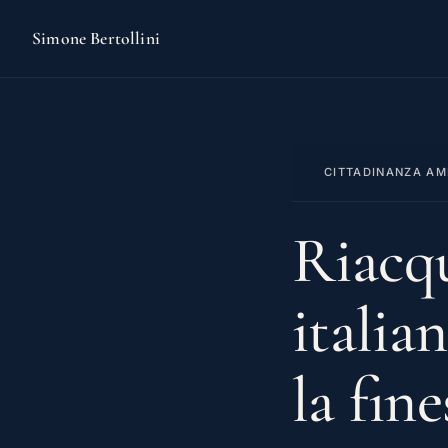
Simone Bertollini
CITTADINANZA AM
Riacqu
italian
la fin