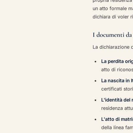
propria residenza 
un atto formale ma
dichiara di voler r
I documenti da
La dichiarazione 
La perdita ori
atto di ricono
La nascita in 
certificati sto
L'identità del
residenza attu
L'atto di matr
della linea fam