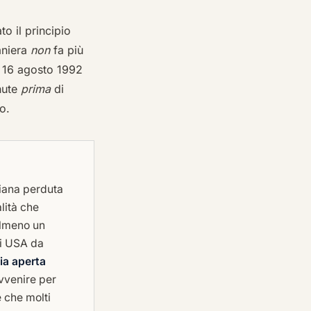
ato il principio
raniera
non
fa più
l 16 agosto 1992
enute
prima
di
o.
liana perduta
lità che
 almeno un
gli USA da
ia aperta
avvenire per
 che molti